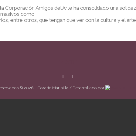
, la Corporación Amigos del Arte ha consolidado una solidez
es masivos como
ios, entre otros, que tengan que ver con la cultura y el arte
Menú
reservados
© 2026 - Corarte Marinilla
/
Desarrollado por